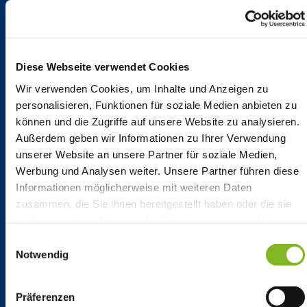
Ihr Kontakt
Diese Webseite verwendet Cookies
Ob Branchenberatung oder
Wir verwenden Cookies, um Inhalte und Anzeigen zu
konkrete Frage: Kontaktieren Sie
personalisieren, Funktionen für soziale Medien anbieten zu
uns, wir unterstützen Sie gern!
können und die Zugriffe auf unsere Website zu analysieren.
Außerdem geben wir Informationen zu Ihrer Verwendung
Angebot einholen
unserer Website an unsere Partner für soziale Medien,
Werbung und Analysen weiter. Unsere Partner führen diese
Informationen möglicherweise mit weiteren Daten
zusammen, die Sie ihnen bereitgestellt haben oder die sie
im Rahmen Ihrer Nutzung der Dienste gesammelt haben.
Service-Nummer
Einwilligungsauswahl
Notwendig
Unser Service ist zuverlässig
erreichbar. Bitte beachten Sie hierzu
unsere Hotlinezeiten:
Präferenzen