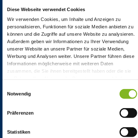
konkrete Frage: Kontaktieren Sie
uns, wir unterstützen Sie gern!
Diese Webseite verwendet Cookies
Wir verwenden Cookies, um Inhalte und Anzeigen zu
personalisieren, Funktionen für soziale Medien anbieten zu
Angebot einholen
können und die Zugriffe auf unsere Website zu analysieren.
Außerdem geben wir Informationen zu Ihrer Verwendung
unserer Website an unsere Partner für soziale Medien,
Werbung und Analysen weiter. Unsere Partner führen diese
Service-Nummer
Informationen möglicherweise mit weiteren Daten
zusammen, die Sie ihnen bereitgestellt haben oder die sie
Unser Service ist zuverlässig
im Rahmen Ihrer Nutzung der Dienste gesammelt haben.
erreichbar. Bitte beachten Sie hierzu
Einwilligungsauswahl
unsere Hotlinezeiten:
Notwendig
06154/638-200
Präferenzen
Mo-Fr: 8 bis 21 Uhr, Sa: 9 bis 21 Uhr, So: 12 bis 21 Uhr
Statistiken