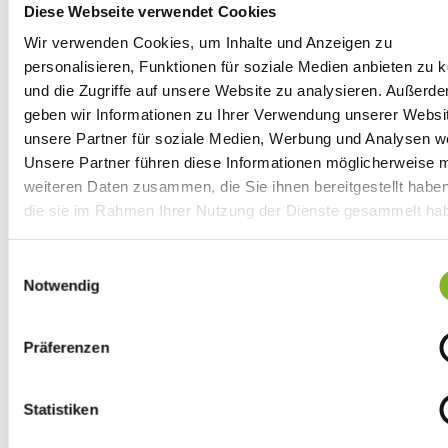
Diese Webseite verwendet Cookies
erforderlich ist und anschließend gelöscht. Ohne
vorherige Einwilligung des Teilnehmers erfolgt keine
Wir verwenden Cookies, um Inhalte und Anzeigen zu
Weitergabe der Daten an Dritte.
personalisieren, Funktionen für soziale Medien anbieten zu 
und die Zugriffe auf unsere Website zu analysieren. Außerd
Im Übrigen gelten die Datenschutzbestimmungen,
geben wir Informationen zu Ihrer Verwendung unserer Websi
abrufbar unter:
www.rea-card.de/datenschutz
unsere Partner für soziale Medien, Werbung und Analysen we
Unsere Partner führen diese Informationen möglicherweise m
6. Haftung
weiteren Daten zusammen, die Sie ihnen bereitgestellt habe
die sie im Rahmen Ihrer Nutzung der Dienste gesammelt ha
REA, deren Mitarbeiter, Auftragnehmer und
Erfüllungsgehilfen, haften in vollem Umfang bei Vorsatz
und grober Fahrlässigkeit sowie bei Schäden aus der
Einwilligungsauswahl
Verletzung des Lebens, des Körpers oder der
Notwendig
Gesundheit.
Präferenzen
Im Falle leichter Fahrlässigkeit besteht eine Haftung nur
für die für Verletzungen einer wesentlichen
Vertragspflicht (Kardinalpflicht). Eine Kardinalpflicht in
Statistiken
diesem Sinne ist eine Pflicht, deren Erfüllung die
Erreichung des Vertragsziels erst ermöglicht und auf