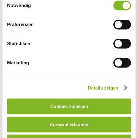
Notwendig
Präferenzen
Statistiken
ideale lösung für ihr bargeldmanagement
Marketing
Geldwaage
Details zeigen
Zum Produkt
Cookies zulassen
Auswahl erlauben