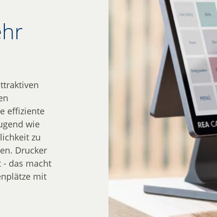
ehr
ttraktiven
en
 effiziente
ugend wie
lichkeit zu
en. Drucker
t - das macht
enplätze mit