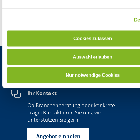
De
Zurück zur FAQ-Seite
Cookies zulassen
Auswahl erlauben
Nur notwendige Cookies
Ihr Kontakt
Ob Branchenberatung oder konkrete
Frage: Kontaktieren Sie uns, wir
unterstützen Sie gern!
Angebot einholen