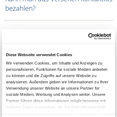
bezahlen?
Kann es zu mehrfachen
Abbuchungen des Kaufbetrags
kommen?
Diese Webseite verwendet Cookies
Wir verwenden Cookies, um Inhalte und Anzeigen zu
personalisieren, Funktionen für soziale Medien anbieten
Was passiert, wenn mehrere
zu können und die Zugriffe auf unsere Website zu
analysieren. Außerdem geben wir Informationen zu Ihrer
Karten an den Kontaktlos-Leser
Verwendung unserer Website an unsere Partner für
gehalten werden?
soziale Medien, Werbung und Analysen weiter. Unsere
Partner führen diese Informationen möglicherweise mit
weiteren Daten zusammen, die Sie ihnen bereitgestellt
haben oder die sie im Rahmen Ihrer Nutzung der Dienste