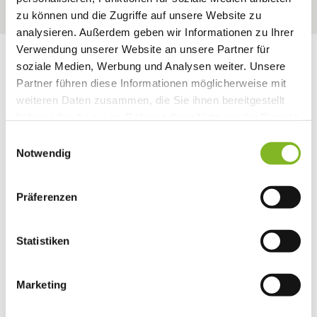
zu können und die Zugriffe auf unsere Website zu
analysieren. Außerdem geben wir Informationen zu Ihrer
Verwendung unserer Website an unsere Partner für
soziale Medien, Werbung und Analysen weiter. Unsere
Partner führen diese Informationen möglicherweise mit
Wir beraten Sie gerne
weiteren Daten zusammen, die Sie ihnen bereitgestellt
persönlich – sprechen Sie uns
haben oder die sie im Rahmen Ihrer Nutzung der Dienste
gesammelt haben.
einfach an:
Einwilligungsauswahl
Notwendig
Präferenzen
Anrede
Statistiken
Vorname
Marketing