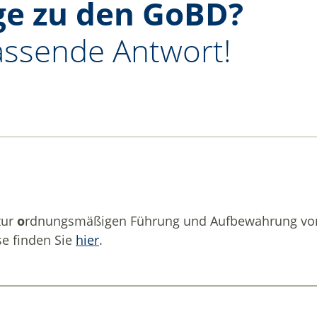
ge zu den GoBD?
passende Antwort!
zur
o
rdnungsmäßigen Führung und Aufbewahrung v
se finden Sie
hier
.