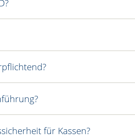
D?
rpflichtend?
enführung?
ssicherheit für Kassen?